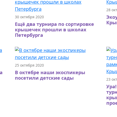
28 ок
Эко
30 октября 2020
Кры
Ещё два турнира по сортировке
крышечек прошли в школах
Петербурга
25 октября 2020
а
В октябре наши экоспикеры
посетили детские сады
23 ок
Ура
тур
кры
про