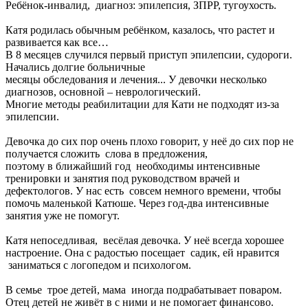
Ребёнок-инвалид, диагноз: эпилепсия, ЗПРР, тугоухость.
Катя родилась обычным ребёнком, казалось, что растет и
развивается как все…
В 8 месяцев случился первый приступ эпилепсии, судороги.
Начались долгие больничные
месяцы обследования и лечения... У девочки несколько
диагнозов, основной – неврологический.
Многие методы реабилитации для Кати не подходят из-за
эпилепсии.
Девочка до сих пор очень плохо говорит, у неё до сих пор не
получается сложить слова в предложения,
поэтому в ближайший год необходимы интенсивные
тренировки и занятия под руководством врачей и
дефектологов. У нас есть совсем немного времени, чтобы
помочь маленькой Катюше. Через год-два интенсивные
занятия уже не помогут.
Катя непоседливая, весёлая девочка. У неё всегда хорошее
настроение. Она с радостью посещает садик, ей нравится
заниматься с логопедом и психологом.
В семье трое детей, мама иногда подрабатывает поваром.
Отец детей не живёт в с ними и не помогает финансово.