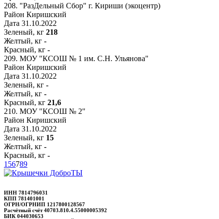
208.
"РазДельный Сбор" г. Кириши (экоцентр)
Район
Киришский
Дата
31.10.2022
Зеленый, кг
218
Желтый, кг
-
Красный, кг
-
209.
МОУ "КСОШ № 1 им. С.Н. Ульянова"
Район
Киришский
Дата
31.10.2022
Зеленый, кг
-
Желтый, кг
-
Красный, кг
21,6
210.
МОУ "КСОШ № 2"
Район
Киришский
Дата
31.10.2022
Зеленый, кг
15
Желтый, кг
-
Красный, кг
-
1
5
6
7
8
9
ИНН 7814796031
КПП 781401001
ОГРН/ОГРНИП 1217800128567
Расчётный счёт 40703.810.4.55000005392
БИК 044030653