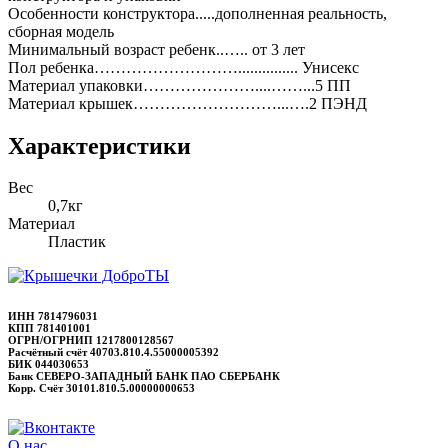
Особенности конструктора.....дополненная реальность,
сборная модель
Минимальный возраст ребенк..….. от 3 лет
Пол ребенка………………………............... Унисекс
Материал упаковки…………………....……...5 ПП
Материал крышек………………………...….2 ПЭНД
Характеристики
Вес
0,7кг
Материал
Пластик
ИНН 7814796031
КПП 781401001
ОГРН/ОГРНИП 1217800128567
Расчётный счёт 40703.810.4.55000005392
БИК 044030653
Банк СЕВЕРО-ЗАПАДНЫЙ БАНК ПАО СБЕРБАНК
Корр. Счёт 30101.810.5.00000000653
О нас