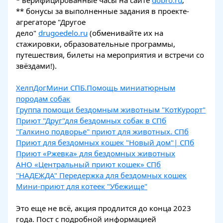
* верифицированные часы на сайте
dobro.ru
;
** бонусы за выполненные задания в проекте-
агрегаторе "Другое
дело"
drugoedelo.ru
(обменивайте их на
стажировки, образовательные программы,
путешествия, билеты на мероприятия и встречи со
звёздами!).
ХелпДогМини СПБ.Помощь миниатюрным
породам собак
Группа помощи бездомным животным "КотКурорт"
Приют "Друг"для бездомных собак в СПб
"Галкино подворье" приют для животных. СПб
Приют для бездомных кошек "Новый дом"| СПб
Приют «Ржевка» для бездомных животных
АНО «Центральный приют кошек» СПб
"НАДЕЖДА" Передержка для бездомных кошек
Мини-приют для котеек "Убежище"
Это еще не всё, акция продлится до конца 2023
года. Пост с подробной информацией