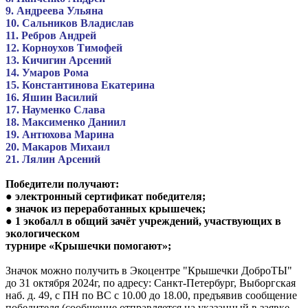
9. Андреева Ульяна
10. Сальников Владислав
11. Ребров Андрей
12. Корноухов Тимофей
13. Кичигин Арсений
14. Умаров Рома
15. Константинова Екатерина
16. Яшин Василий
17. Науменко Слава
18. Максименко Даниил
19. Антюхова Марина
20. Макаров Михаил
21. Лялин Арсений
Победители получают:
● электронный сертификат победителя;
● значок из переработанных крышечек;
● 1 экобалл в общий зачёт учреждений, участвующих в
экологическом
турнире «Крышечки помогают»;
Значок можно получить в Экоцентре "Крышечки ДоброТЫ"
до 31 октября 2024г, по адресу: Санкт-Петербург, Выборгская
наб. д. 49, с ПН по ВС с 10.00 до 18.00, предъявив сообщение
победителя (сообщение отправляется на указанный в заявке